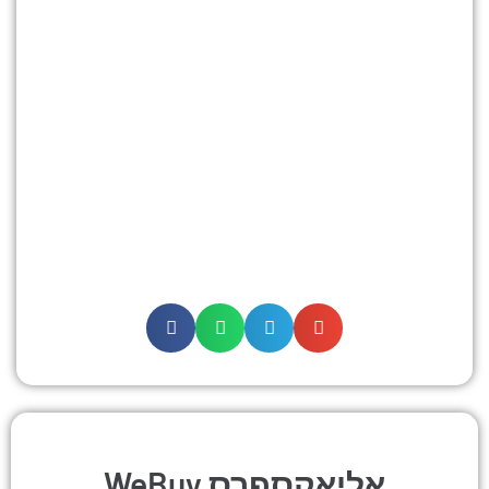
WeBuy אליאקספרס