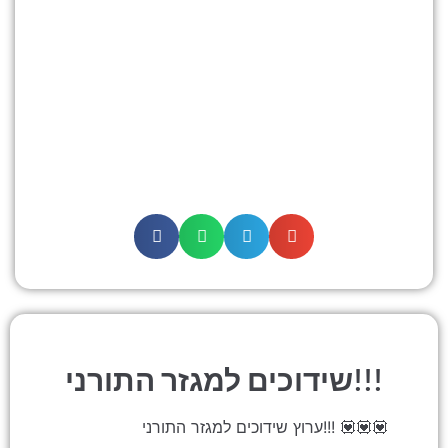
שידוכים למגזר התורני!!!
ערוץ שידוכים למגזר התורני!!! 💟💟💟