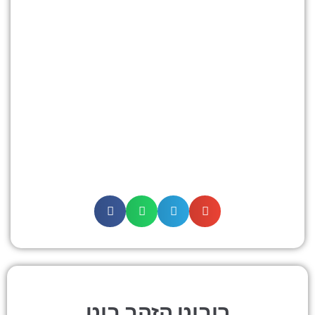
רובוט הזהב בוט