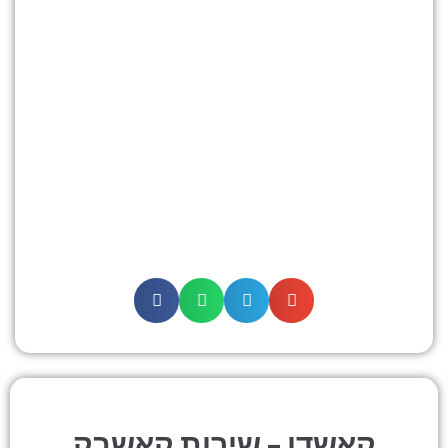
קאשדו – שירות קאשבק