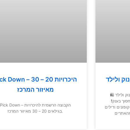
וק ולילד
Pick Down – היכרויות 20 
מאיזור המרכז
ק ולילד 🛍
וך בענק❗️
Pick Down – הקבוצה הרשמית להיכרויות
ופונים ודילים
בגילאים 20 – 30 מאיזור המרכז.
מהאתרים