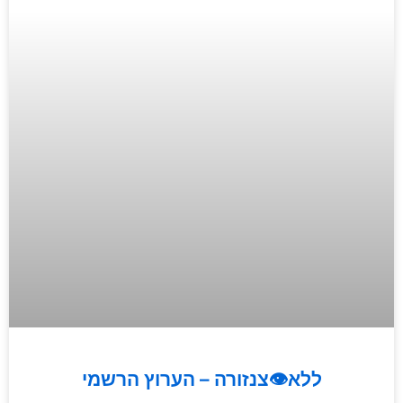
ללא👁️צנזורה – הערוץ הרשמי