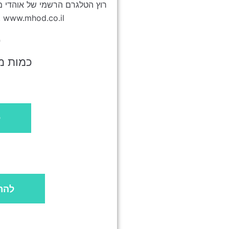
רוץ הטלגרם הרשמי של אוהדי מ
המובילה - מכבי חיפה או למות. ww.mhod.co.il
ס
כמות מש
ל
להר