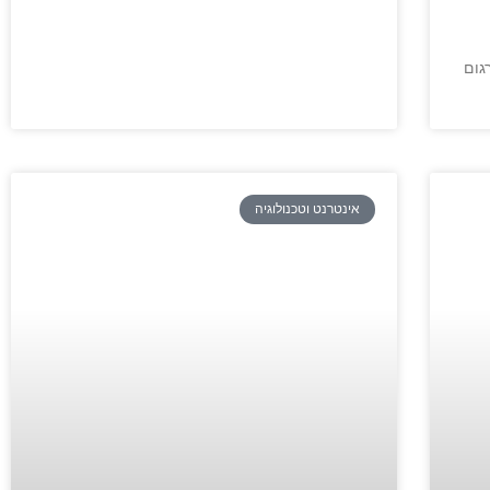
גום
אינטרנט וטכנולוגיה