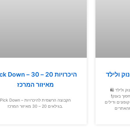
וק ולילד
Pick Down – היכרויות 20 
מאיזור המרכז
ק ולילד 🛍
וך בענק❗️
Pick Down – הקבוצה הרשמית להיכרויות
ופונים ודילים
בגילאים 20 – 30 מאיזור המרכז.
מהאתרים