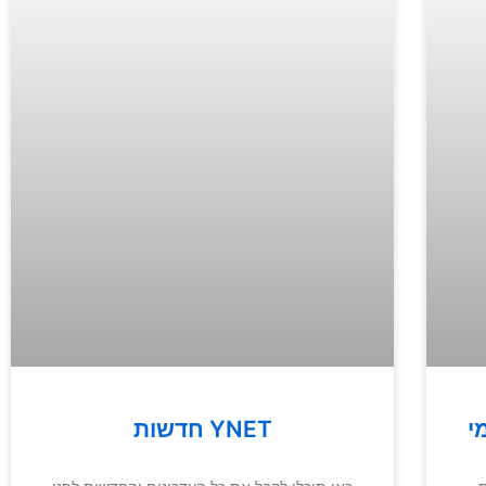
י
חדשות YNET