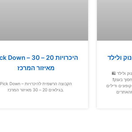
וק ולילד
Pick Down – היכרויות 20 
מאיזור המרכז
ק ולילד 🛍
וך בענק❗️
Pick Down – הקבוצה הרשמית להיכרויות
ופונים ודילים
בגילאים 20 – 30 מאיזור המרכז.
מהאתרים