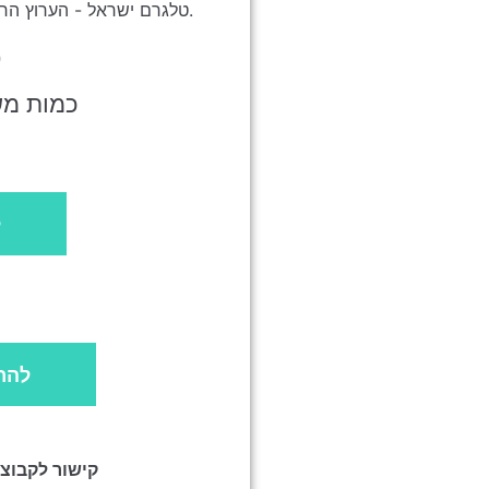
טלגרם ישראל - הערוץ הרשמי.כל העדכונים און ליין ובאופן מסודר.
ס
כמות משתמ
ל
להר
קישור לקבוצ