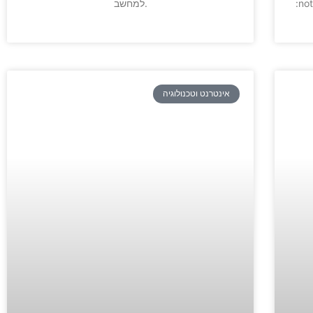
דתיים מכל הז’אנרים במקום
למחשב.
אינטרנט וטכנולוגיה