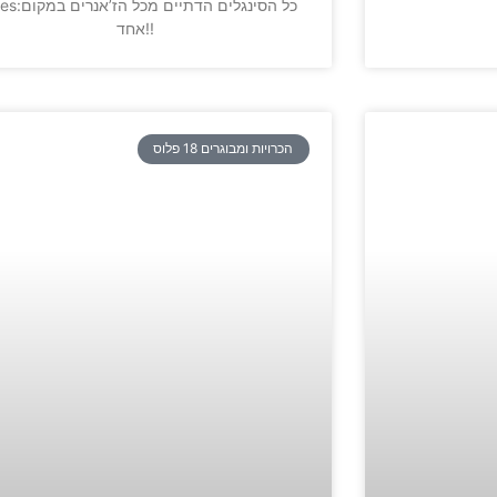
:notes:כל הסינגלים ה
אחד!!
הכרויות ומבוגרים 18 פלוס