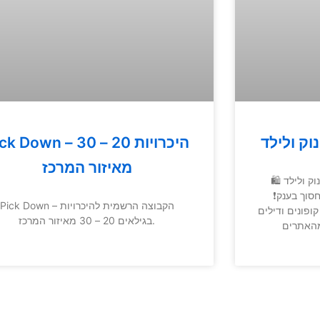
וק ולילד
Pick Down – היכרויות 20 
מאיזור המרכז
ק ולילד 🛍
וך בענק❗️
Pick Down – הקבוצה הרשמית להיכרויות
ופונים ודילים
בגילאים 20 – 30 מאיזור המרכז.
מהאתרים