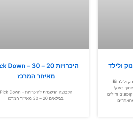
וק ולילד
Pick Down – היכרויות 20 
מאיזור המרכז
ק ולילד 🛍
וך בענק❗️
Pick Down – הקבוצה הרשמית להיכרויות
ופונים ודילים
בגילאים 20 – 30 מאיזור המרכז.
מהאתרים