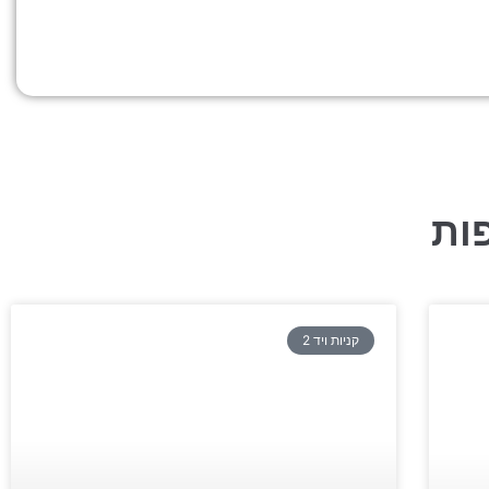
ות
קניות ויד 2